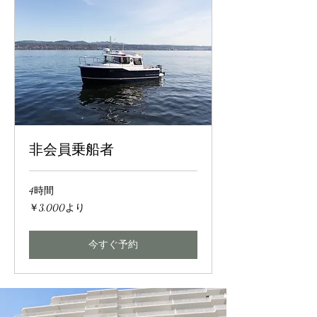
非会員乗船者
4時間
3,000
￥3,000より
円
よ
り
今すぐ予約